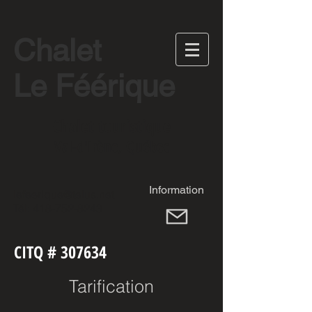
Chalet
Le Féérique
Chalet touristique
Val-d'Irène, Québec
Information
lefeerique@telus.net
Tél:
418-752-8243
CITQ # 307634
Tarification