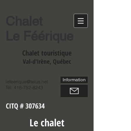
Chalet
Le Féérique
Chalet touristique
Val-d'Irène, Québec
Information
lefeerique@telus.net
Tél:
418-752-8243
CITQ # 307634
Le chalet